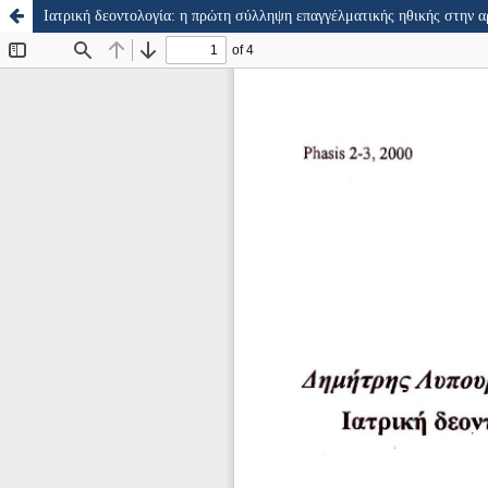
Ιατρική δεοντολογία: η πρώτη σύλληψη επαγγέλματικής ηθικής στην 