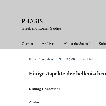
PHASIS
Greek and Roman Studies
Current
Archives
About the Journal
Subm
Home
/
Archives
/
No. 2-3 (2000)
/
Articles
Einige Aspekte der hellenisch
Rismag Gordeziani
Abstract