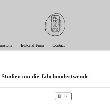
issions
Editorial Team
Contact
en Studien um die Jahrhundertwende
PDF